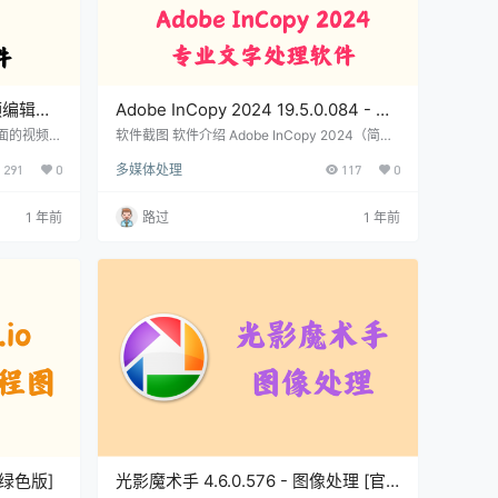
业视频编辑软
Adobe InCopy 2024 19.5.0.084 - 专
业文字处理软件 [破解版]
全面的视频编
软件截图 软件介绍 Adobe InCopy 2024（简称I
松制作精美
C）是一款专业的文字处理和编辑工具，旨在与 I
291
0
多媒体处理
117
0
用它的各种
nDesign 软件无缝协作，优化设计和编辑流程。
，关键帧动
设计师使用 InDesign 完成排版后，可以将文档
能，此外，该
导出为 InCopy 格式，供文字编辑进行内容修
1 年前
路过
1 年前
以及关键帧
改。编辑人员可以自由地修改文本，而无需担心
没有任何广
影响版面布局。修改后的文档可以直接返回给设
识别字幕支
计师，文字内容会自动更新，而版面设计保持不
没法登录…
变，因为 InC…
 [绿色版]
光影魔术手 4.6.0.576 - 图像处理 [官