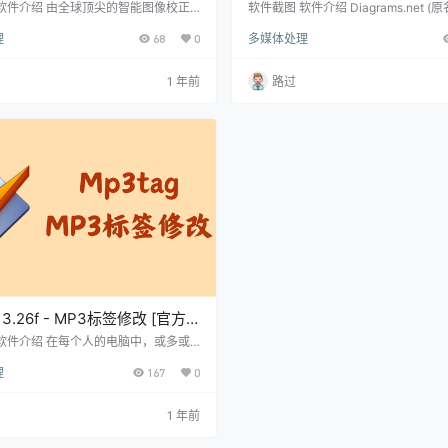
.2680 – 图像处理软件 [绿色版]
软件介绍 由全球顶尖的智能图像校正
软件截图 软件介绍 Diagrams.net (原名
Perfectly Clear WorkBench中
是一款优秀的免费在线图表绘制工具
理
68
0
多媒体处理
款领先的图像清晰处理软件。该软件凭
且完全开源。它可以用来创建各种类
图像处理技术，能够自动校正照片，例
图形，例如流程图、UML类图、组织
疵、红眼、黑眼圈，以及柔化皮肤等。
道图、实体关系图、文氏图等，广泛
1 年前
路过
照片处理软件的自动校正功能，可以智
业、工程、电气、网络设计、软件开
像，使其更加清晰完美。 版本介绍 P
域。 Diagrams.net 提供了丰富的
y Clear Workbench 绿色便携中文破解
源，涵盖了各种形状、图标、连接线
激…
以满足大部分绘图需求。用户…
 3.26f - MP3标签修改 [官方
软件介绍 在每个人的电脑中，或多或
一些收藏的MP3歌曲吧？然而，网络下
理
167
0
3文件中的标签信息（如歌曲名、时长、
手、封面等）往往不完整。有时候，想
中找到一首特定的歌曲可能会耗费不少
1 年前
p3Tag可以帮助你对所有歌曲进行标
版本介绍 一次性对多个文件写入 ID3v