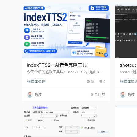
B2670838）才能使用（…
稍微比较
还可以一
IndexTTS2 - AI音色克隆工具
shotc
今天介绍的这款工具叫：IndexTTS2，是由B站
shotc
大佬开发的，软件是绿色版，非常大，压缩后有
可实现视
多媒体处理
36
0
多媒体处
近11.8G，解压后有18G，这体积存储紧张的小伙
频效果等等
伴要绕道了。 IndexTTS2使用非常简单，双击“A
ws、Ma
I音色克隆IndexTTS2.exe”即可打开软件。 打开
视频编辑
路过
3 个月前
路过
后会出来黑框，这是加载模型，时间比较久，大
行调整视
家耐心等待。(这个框不要关闭) 等加载完成后，
添加音效
就会跳转到默认浏览器打开软件的主界面。在这
度、饱和
个界面里，我们可…
伴来说，