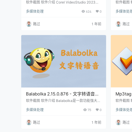
– 视频编辑软件 [雨糖科技特别版]
4.6.1
软件截图 软件介绍 Corel VideoStudio 2023，
软件截图 
也称为会声会影2023中文版，是一款性能卓越
技术公司开发，
多媒体处理
624
0
多媒体处
的视频编辑软件，深受专业人士的青睐。这款软
文版是一
件功能全面，无论是剪切合并视频片段、制作全
借其智能
新视频、录制屏幕画面，还是刻录光盘、进行后
如去除瑕
路过
1 年前
路过
期编辑、添加特效、字幕和配音等，都能轻松胜
这款智能
任。会声会影2023凭借其界面美观、素材丰
能地优化图
富、操作简便等优点，赢得了广大用户的喜爱，
erfectl
任何人都能快速上手。在中国，会声会影已…
版，无需
Balabolka 2.15.0.876 - 文字转语音
Mp3tag
[绿色版]
版]
软件截图 软件介绍 Balabolka是一款功能强大的
软件截图 
文字转语音软件，只需将文本输入到软件界面，
少都存有
多媒体处理
75
0
多媒体处
即可将其转换为语音输出，并支持自定义语调和
载的MP
语速。 作为一款专业的文字转语音工具，Balab
专辑、歌
olka依赖于电脑系统中已安装的语音库。因此，
要在硬盘
路过
1 年前
路过
如果想要将文本转换成其他语言的语音，需要先
时间，而m
在系统中安装相应的语言包。 版本介绍 • Balab
签管理。 