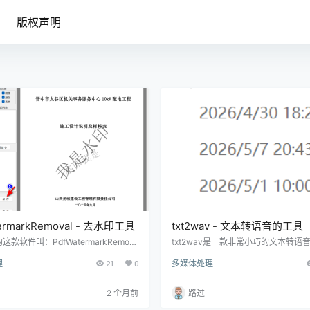
版权声明
ermarkRemoval - 去水印工具
txt2wav - 文本转语音的工具
款软件叫：PdfWatermarkRemov
txt2wav是一款非常小巧的文本转语
款去水印的工具，相比之前推荐的oPD
这款工具使用的前提是：默认电脑安装了
理
21
0
多媒体处理
这款软件去水印的步骤要简单得多。 使
库VM Hui，如果没有安装，可以在
单，选择PDF，然后把勾选水印的文本
件时自己手动安装。 软妹的电脑是有
，最后点【匹配】和【保存】即可。 看
以可以直接使用。首先我们打开“a.txt
2 个月前
路过
制的动图： 这类的水印去除比较简单，
原来的文字，把你想要转换的文本粘
对象即选择了水印列表。 下面这种水印
后保存。 再然后就是双击“txt2wav.e