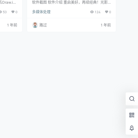
方版+绿色版]
Draw.io)
软件截图 软件介绍 重启美好，再续经典！光影
，功能强大
魔术手重回舞台，美图之旅再次启航！光影魔术
53
0
多媒体处理
124
0
型的图表和
手2024是一款专注于图像处理的软件，旨在为
结构图、泳
用户提供简便而强大的图像编辑工具。该软件的
应用于商
显著特点在于其用户友好的界面与多样化的编辑
1 年前
路过
1 年前
发等多个领
功能，使得用户能够轻松地对照片进行多种调整
内置绘图资
与优化。 版本介绍 • 2014年4月28日：发布4.4.
和模板，足
1版本 • 2023年12月28日：发布4.5.0版本 • 20
24年1月11日：发布…