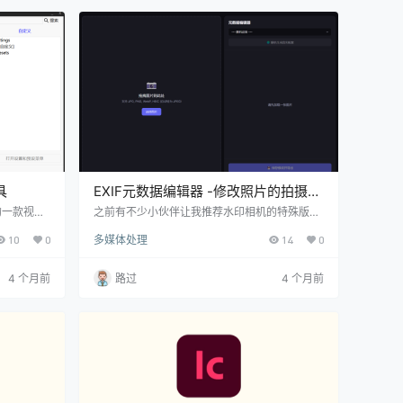
成语音。 生
具
EXIF元数据编辑器 -修改照片的拍摄
地、拍摄的设备等
发的一款视频
之前有不少小伙伴让我推荐水印相机的特殊版，
荐的是绿色
一来没有这款软件，二来有也不会推荐（破解软
10
0
多媒体处理
14
0
单，把视频
件不能推荐，会违规）。但是我综合了这部分人
。 不过在
的需求，其中有些人是需要改相片的元数据。 比
置，可以设
如修改照片的拍摄地、拍摄的设备等等。其实这
4 个月前
路过
4 个月前
量、尺寸等
类的数据可以通过软件实现，比如今天的这款：
是198M，
把照片拖入软件中，然后在右侧即可显示照片的
小丸工具箱
基本信息。 可以修改设备，包括iPhone、华
错，有需
为、三星、小米等等手机品牌，每款手机都包括
了不同的型号，…