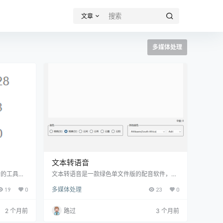
文章
多媒体处理
文本转语音
音的工具，
文本转语音是一款绿色单文件版的配音软件，软
tts语音
件是接入了微软Edge里的语音接口，经典的晓
19
0
多媒体处理
23
0
文末获取软
晓、晓意、云间、云希、云霞等语音。 使用很简
安装的，所
单，把文本复制进去，然后点播放即可合成语
” 然后删除
音。软件还可以直接【保存】，功能比较简单，
2 个月前
路过
3 个月前
贴进去，然
但挺好用的
xe”，即可