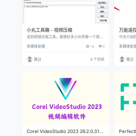
小丸工具箱 - 视频压缩
万能遥控
工具 [绿
说到视频压缩工具，我想好多小伙伴第一个想到
今天介绍
的是小丸工具箱，这款也是由韩国人开发的工
叫：万能遥
多媒体处理
14
0
多媒体处
具，其最后一次更新是2016年，距离现在已经有
发，软件
10年未更新了。 使用非常方便，把你的视频拖
抖音。 软件
入软件中，然后设置好编码器，最后点上面的
e”即可
路过
4 个月前
路过
【压制】就可以了。 如果想要批量压缩，可把视
环境，大家先
频拖入【批量压制】下面的空白处，最后点下面
成后再打开“r
的压缩即可。 小丸工具箱的视频压缩的效果不容
控制的前
置疑，只是它压缩得实在是有点慢，如果想要压
（…
缩效果的话，建议…
Corel VideoStudio 2023 26.2.0.311
Perfect