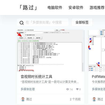
「路过」
电脑软件
安卓软件
游戏推荐
全部标签
音视频时长统计工具
PdfWat
“音视频时长统计工具”是一款可以计算文件夹下
今天推荐的这
各种音频、视频文件总时长的工具，软件是由吾
al，是一
多媒体处理
14
0
多媒体处
爱的@xiaofeiTM233 用百度AI的DeepSeek-V4
F来说，
Pro开发的。 软件采用Python开发，支持Win7~
用非常简
Win，支持32位系统，也支持64位系统。依赖M
或者表单
路过
2 个月前
路过
ediaInfo.dll才可使用。 其中，Win7sp1系统需要
看软妹录
打上两个系统补丁（批处理安装KB2533623和K
只要勾选