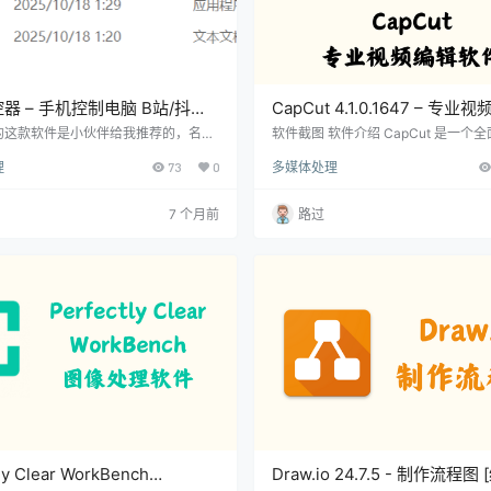
器 – 手机控制电脑 B站/抖音
CapCut 4.1.0.1647 – 专
色版]
件国际版 [绿色版]
的这款软件是小伙伴给我推荐的，名
软件截图 软件介绍 CapCut 是一个
控器，其是由吾爱@Mainos 原创开
辑软件，也是剪映的国际版，可以轻
理
73
0
多媒体处理
实现的功能是手机控制电脑里的B站和
的电影，您可以添加效果、文本，使
是绿色版，双击“remote_control.ex
功能将音乐和音乐添加到您的电影中
打开软件。如果无法打开，那可能是缺少
画和剪辑过渡是 CapCut 的附加功
7 个月前
路过
双击安装“VC_redist.x64”，安装完
程序提供免费的应用内字体，效果，
emote_control.exe” 这款软件实现
动画等复杂选项。 版本介绍 优点：
提是需要手机和电脑在同一局域网内
告，没有VIP，所有素材都能使用，
持英语，法语，日语，韩语等 缺点：
ly Clear WorkBench
Draw.io 24.7.5 - 制作流程图