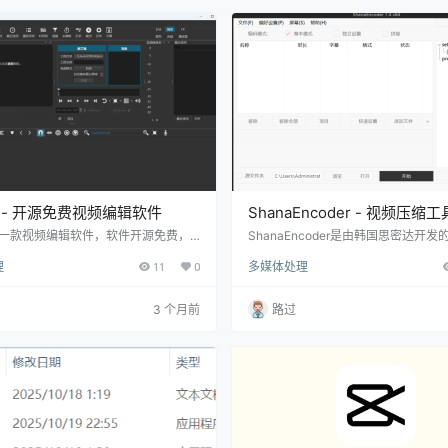
麻烦，需要我们一个个进行勾选： 我们
调用系统的tts语音库VM Hui来转换
次性进行性选择多个水印位置…
成的语音叫“a…
ut - 开源免费视频编辑软件
ShanaEncoder - 视频压缩工
ut是一款视频编辑软件，软件开源免费，
ShanaEncoder是由韩国思密达开
频剪辑和裁剪、添加音频音效、调整视
压缩工具，软件完全免费，且软妹推
理
11
0
多媒体处理
功能。 支持多平台，目前支持Windo
版，双击即可打开使用。 使用非常简
c，打开后把视频拖入左上角区域即可
文件拖入软件中，然后点【开始】即可
操作。 整体的界面跟剪映差不多，可自
开始压缩前，我们可以对视频进行设
3 个月前
路过
频，添加分割点进行剪切视频。 还可以
置文件格式、解码器、质量、视频质
、添加图片、调整视频的亮度、对比
等。 看我一个视频接近2G，压缩以后
度等等。对于低需求的视频剪辑的小伙
压缩后的效果也还不错！ 这款软件比
这款挺好用的！
压缩的时间要快，而且压缩效果也不
要…