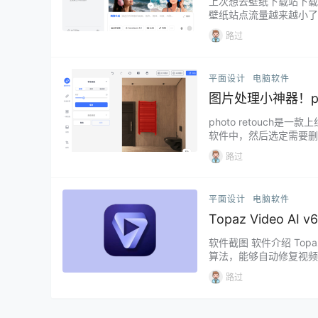
上次想去壁纸下载站下载
壁纸站点流量越来越小了
家带来的是豆包无水印下
路过
dge才可使用。如果双击
软件生成…...
平面设计
电脑软件
图片处理小神器！pho
photo retouc
软件中，然后选定需要删
拖入软件后可AI一键抠图
路过
色背景，也可以添加漫画
平面设计
电脑软件
Topaz Video A
软件截图 软件介绍 Top
算法，能够自动修复视频
采用先进的AI模型，为您的
路过
绿色便携版，破解免登陆