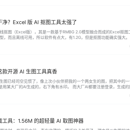
？Excel 版 AI 抠图工具太强了
抠图（Excel版），其是一款基于RMBG 2.0模型融合而成的Excel抠
模型，而且离线可用，所以软件有点大，有1.2G，但是抠图功能确实强大。
”时，如果打不开，可能是你的软件是放在中文目录下导致，所以只要把软件放在
择打开的应用，这时候大家选择Excel打开 再然后就是进行设置…...
款开源 AI 生图工具真香
AI生图已经司空见惯了，像上次小伙伴把我的一个两女生的图，把其中的一
是用某大厂的AI生成的，右下角有水印。 而大厂AI都要注册登录，生成的
今天给大家推荐的不同，它完全免费，而且生成图不带水印。 使用非常
击【生成图片】即可。 在这里的图片描述，描述得越清楚生成的效果会
.
具：1.56M 的超轻量 AI 取图神器