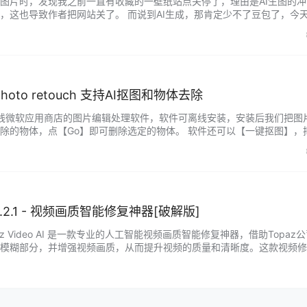
图片时，发现我之前一直有收藏的一壁纸站点关停了，理由是AI生图的冲
，这也导致作者把网站关了。 而说到AI生成，那肯定少不了豆包了，今
载图片。 这款软件大小仅1.56M，需要连网才能使用，而且电脑中一定要
无法打开，需要运行webview（文末有提供webview下载）。 看看下面
to retouch 支持AI抠图和物体去除
h是一款上线微软应用商店的图片编辑处理软件，软件可离线安装，安装后我们把图
除的物体，点【Go】即可删除选定的物体。 软件还可以【一键抠图】，
，抠图时还可以“去白边”、“去噪”。 另外，软件还有添加背景的功能，可
、莫兰迪等背景。 此外，软件还可以快速修复图片和裁剪的功能...
I v6.2.1 - 视频画质智能修复神器[破解版]
az Video AI 是一款专业的人工智能视频画质智能修复神器，借助Topaz公
模糊部分，并增强视频画质，从而提升视频的质量和清晰度。这款视频修
视频修复和增强提供了卓越的效果。 版本介绍 1、TopazVideoAI免激
激活版，输出无水印 2、去升级提示弹窗、删除反馈组件、删除多国…...