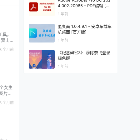
Adobe Acrobat Pro DC 202
4.002.20965 - PDF编辑 [绿
色版]
1 年前
氢桌面 1.0.4.9.1 - 安卓车载车
机桌面 [官方版]
图工具。
 双击
1 年前
英文目录
8 个月前
《纪念碑谷3》 移除奈飞登录
绿色版
1 年前
个女生
图片还
简单，
8 个月前
越好。