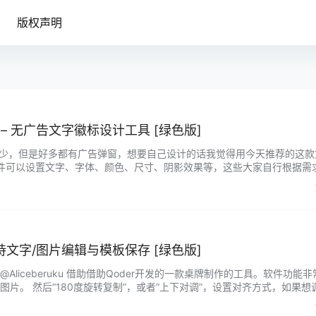
版权声明
器 – 无广告文字徽标设计工具 [绿色版]
不少，但是好多都有广告弹窗，想要自己设计的话我觉得用今天推荐的这款
软件可以设置文字、字体、颜色、尺寸、阴影效果等，这些大家自行根据需
成LOGO】，想要保存可以点【保存图片】 软件比较简单，有需要的小伙
持文字/图片编辑与模板保存 [绿色版]
liceberuku 借助借助Qoder开发的一款桌牌制作的工具。软件功能非
片。 然后“180度旋转复制”，或者“上下对调”，设置对齐方式，如果想
整。 制作好了桌牌以后，我们可以保存模板，当然你有好的模板也可以
打印预览和打印。 前段时间我们领导要制作桌牌，当时是想徒手弄一个