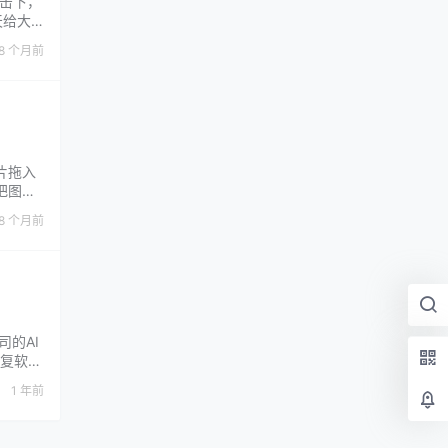
击下，
天给大
安装E
8 个月前
是我用
片拖入
把图片
添加纯
8 个月前
司的AI
复软件
活中文
1 年前