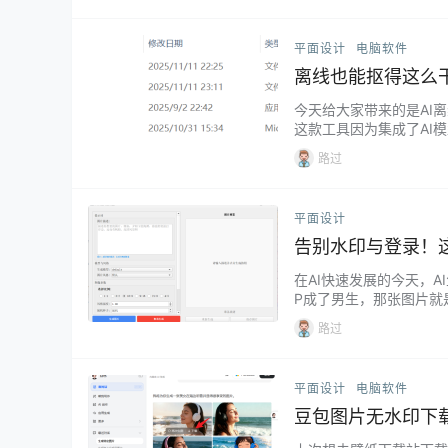
是找了别人…...
平面设计
电脑软件
离线也能抠得这么干净
今天给大家带来的是AI离线
这款工具因为集成了AI
“启动v1.0.xlsm
路过
下即可。 再打开时需要选
平面设计
告别水印与登录！这
在AI快速发展的今天，
P成了男生，那张图片就
带水印，多少有点不爽。
路过
只要输入关键词，然后点
在生成画前可能选择生…..
平面设计
电脑软件
豆包图片无水印下载工