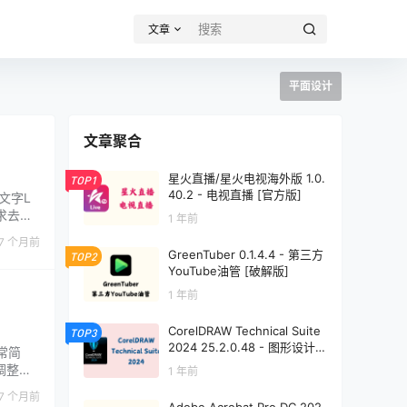
文章
平面设计
文章聚合
星火直播/星火电视海外版 1.0.
TOP1
40.2 - 电视直播 [官方版]
文字L
求去设
1 年前
伴自己
7 个月前
GreenTuber 0.1.4.4 - 第三方
TOP2
YouTube油管 [破解版]
1 年前
CorelDRAW Technical Suite
TOP3
2024 25.2.0.48 - 图形设计
常简
[免激活直装版]
调整，
1 年前
导入软
7 个月前
，后来