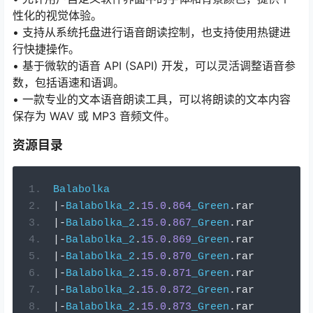
性化的视觉体验。
• 支持从系统托盘进行语音朗读控制，也支持使用热键进
行快捷操作。
• 基于微软的语音 API (SAPI) 开发，可以灵活调整语音参
数，包括语速和语调。
• 一款专业的文本语音朗读工具，可以将朗读的文本内容
保存为 WAV 或 MP3 音频文件。
资源目录
Balabolka
|-
Balabolka_2
.
15.0
.
864
_Green
.
rar
|-
Balabolka_2
.
15.0
.
867
_Green
.
rar
|-
Balabolka_2
.
15.0
.
869
_Green
.
rar
|-
Balabolka_2
.
15.0
.
870
_Green
.
rar
|-
Balabolka_2
.
15.0
.
871
_Green
.
rar
|-
Balabolka_2
.
15.0
.
872
_Green
.
rar
|-
Balabolka_2
.
15.0
.
873
_Green
.
rar