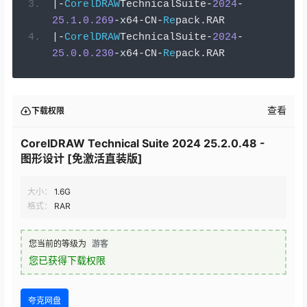
|-
CorelDRAW
Т
echni
са
lSuit
е-
2024
-
25.1
.
0.269
-
x64
-
CN
-
Re
р
ack
.
RAR
|-
CorelDRAW
Т
echni
са
lSuit
е-
2024
-
25.0
.
0.230
-
x64
-
CN
-
Re
р
ack
.
RAR
查看
下载权限
CorelDRAW Technical Suite 2024 25.2.0.48 -
图形设计 [免激活直装版]
大小：
1.6G
格式：
RAR
您当前的等级为
游客
您已获得下载权限
夸克网盘