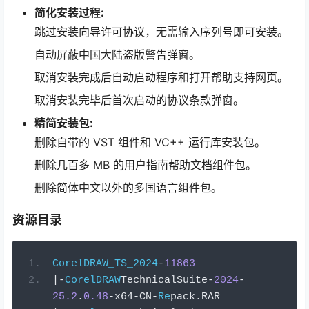
简化安装过程:
跳过安装向导许可协议，无需输入序列号即可安装。
自动屏蔽中国大陆盗版警告弹窗。
取消安装完成后自动启动程序和打开帮助支持网页。
取消安装完毕后首次启动的协议条款弹窗。
精简安装包:
删除自带的 VST 组件和 VC++ 运行库安装包。
删除几百多 MB 的用户指南帮助文档组件包。
删除简体中文以外的多国语言组件包。
资源目录
CorelDRAW_TS_2024
-
11863
|-
CorelDRAW
Т
echni
са
lSuit
е-
2024
-
25.2
.
0.48
-
x64
-
CN
-
Re
р
ack
.
RAR