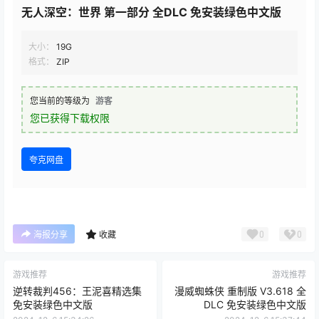
面包实测
1.解压到不包含中文路径的文件夹
2.到游戏目录 No Man’s Sky\Binaries 运行 NMS.exe 开始
游戏
3.下载需要留出 19GB 以上空间，解压也是一样。
4.其他问题请自行通过搜索引擎解决。试玩满意请入正。
查看
下载权限
无人深空：世界 第一部分 全DLC 免安装绿色中文版
大小：
19G
格式：
ZIP
您当前的等级为
游客
您已获得下载权限