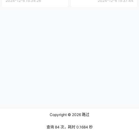
夸克网盘
0
0
海报分享
收藏
游戏推荐
游戏推荐
逆转裁判456：王泥喜精选集
漫威蜘蛛侠 重制版 V3.618 全
免安装绿色中文版
DLC 免安装绿色中文版
2024-12-6 15:34:26
2024-12-6 15:37:44
Copyright © 2026
路过
查询 84 次，耗时 0.1684 秒