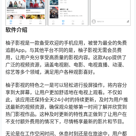
软件介绍
柚子影视是一款备受欢迎的手机应用，被誉为最全的免费
追剧App。与其他平台不同的是，柚子影视无需会员费
用，让用户充分享受高质量的影视内容。这款App提供了
广泛的视频资源，涵盖电视剧、电影、电视直播、动漫、
综艺等多个领域，满足用户各种观影喜好。
柚子影视的特色之一是可以轻松进行投屏操作，将内容分
享到大屏幕，让用户更加舒适地在电视上观看。不仅如
此，该应用还保持全天24小时的持续更新，及时为用户推
送最新的视频资源，确保观众能够第一时间了解并欣赏到
热门影视作品。这种及时更新的特性真正做到了让用户在
不支付额外费用的情况下，尽情畅享最新的影片和节目。
无论是在工作空闲时间、休息时刻还是在旅途中，用户都