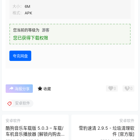
大小：
6M
格式：
APK
您当前的等级为
游客
您已获得下载权限
夸克网盘
0
0
海报分享
收藏
安卓软件
安卓软件
安卓软件
酷狗音乐车载版 5.0.3 – 车载/
雪豹速清 2.9.5 - 垃圾清理软
车机音乐播放器 [解锁内购去
件 [官方版]
广告版]