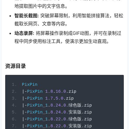
地提取图片中的文字信息。
智能长截图:
突破屏幕限制，利用智能拼接算法，轻松
截取长网页、文章等内容。
动态录屏:
将屏幕操作录制成GIF动图，并可在录制过
程中同步使用标注工具，使演示更加生动直观。
资源目录
PixPin
|-
PixPin
1.8
.
16.0
.
zip
|-
PixPin
1.7
.
5.0
.
zip
|-
PixPin_1
.
8.24
.
0.
绿色版.
zip
|-
PixPin_1
.
8.24
.
0.
安装版.
zip
|-
PixPin_1
.
8.22
.
0.
绿色版.
zip
|-
PixPin_1
.
8.22
.
0.
安装版.
zip