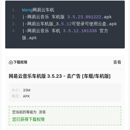
Wang
网易云车机
|-网易云音乐
车机版
3.5
.
23.091222
.
apk
|-网易云车机版
_3
.
5.12
可登录可使用云盘.
apk
|-网易云音乐
车机
3.5
.
12.101336
官方
版.
apk
查看
下载权限
网易云音乐车机版 3.5.23 - 去广告 [车载/车机版]
大小：
35M
格式：
APK
您当前的等级为
游客
您已获得下载权限